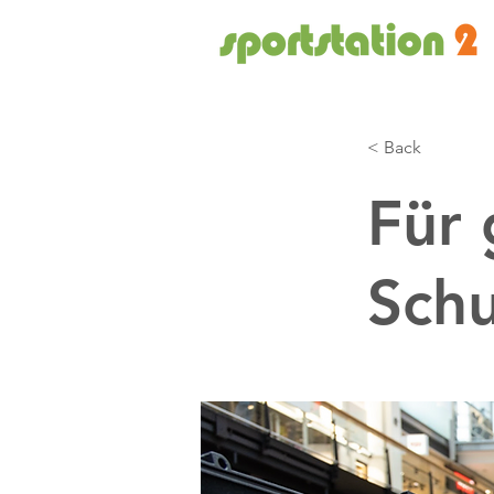
< Back
Für 
Schu