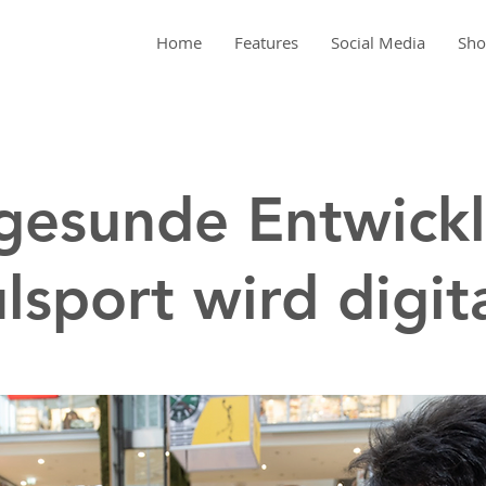
Home
Features
Social Media
Sh
gesunde Entwick
lsport wird digit