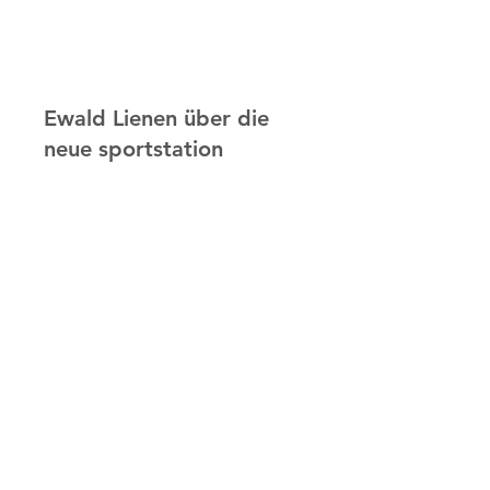
Ewald Lienen über die
neue sportstation
Der unterschied zwischen
der sportstation 1 VS 2