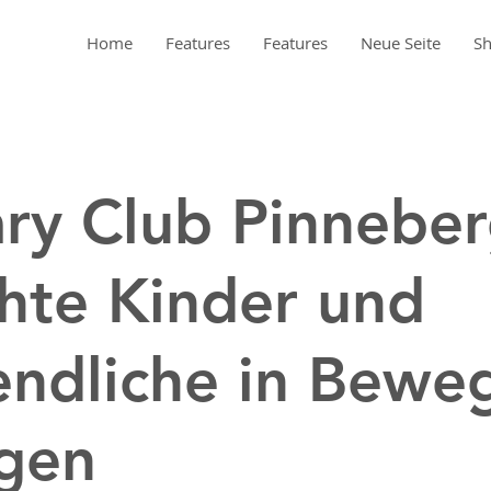
Home
Features
Features
Neue Seite
S
ry Club Pinnebe
hte Kinder und
endliche in Bewe
ngen