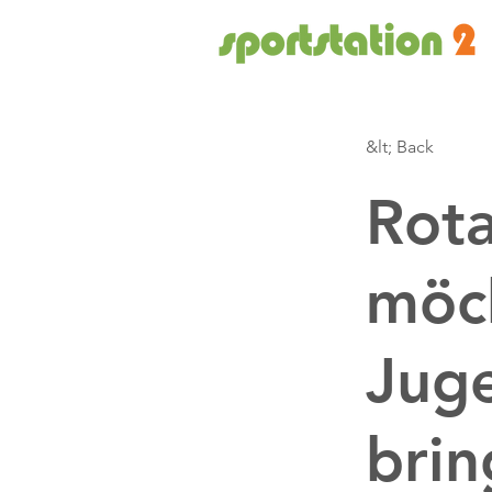
&lt; Back
Rota
möc
Jug
bri