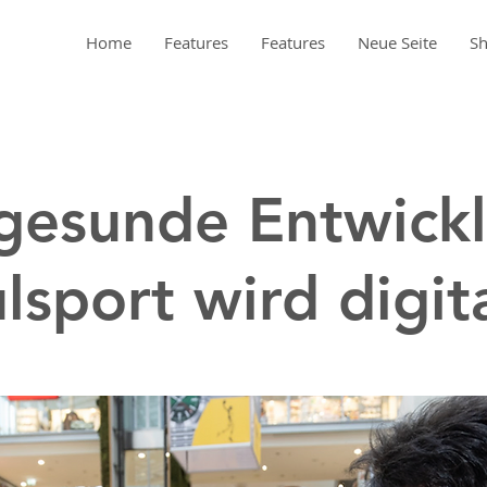
Home
Features
Features
Neue Seite
S
gesunde Entwick
lsport wird digit