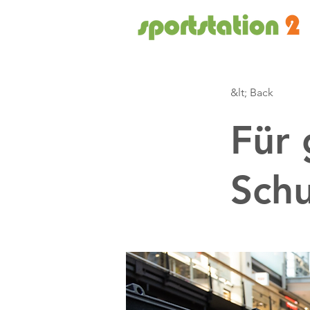
&lt; Back
Für 
Schu