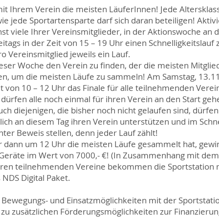
t Ihrem Verein die meisten LäuferInnen! Jede Altersklass
wie jede Sportartensparte darf sich daran beteiligen! Aktiv
hst viele Ihrer Vereinsmitglieder, in der Aktionswoche an
itags in der Zeit von 15 – 19 Uhr einen Schnelligkeitslauf 
o Vereinsmitglied jeweils ein Lauf.
 dieser Woche den Verein zu finden, der die meisten Mitglie
en, um die meisten Läufe zu sammeln! Am Samstag, 13.11
t von 10 – 12 Uhr das Finale für alle teilnehmenden Verein
dürfen alle noch einmal für ihren Verein an den Start ge
uch diejenigen, die bisher noch nicht gelaufen sind, dürfen
lich an diesem Tag ihren Verein unterstützen und im Schne
nter Beweis stellen, denn jeder Lauf zählt!
r dann um 12 Uhr die meisten Läufe gesammelt hat, gewi
 Geräte im Wert von 7000,- €! (In Zusammenhang mit dem 
eren teilnehmenden Vereine bekommen die Sportstation 
 NDS Digital Paket.
er Bewegungs- und Einsatzmöglichkeiten mit der Sportstati
zu zusätzlichen Förderungsmöglichkeiten zur Finanzierun