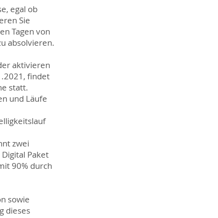
e, egal ob
ieren Sie
 den Tagen von
zu absolvieren.
der aktivieren
.2021, findet
e statt.
hen und Läufe
lligkeitslauf
nnt zwei
Digital Paket
mit 90% durch
on sowie
g dieses