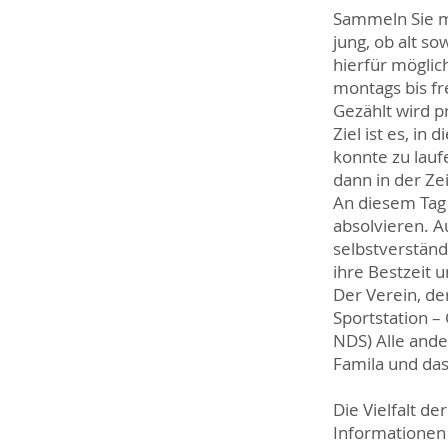
Sammeln Sie mi
jung, ob alt so
hierfür möglic
montags bis fre
Gezählt wird pr
Ziel ist es, in
konnte zu lauf
dann in der Zei
An diesem Tag 
absolvieren. A
selbstverständ
ihre Bestzeit u
Der Verein, de
Sportstation –
NDS) Alle and
Famila und das
Die Vielfalt d
Informationen 