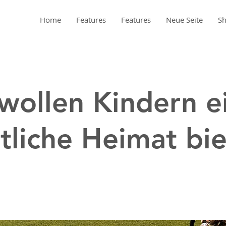
Home
Features
Features
Neue Seite
S
wollen Kindern e
tliche Heimat bi