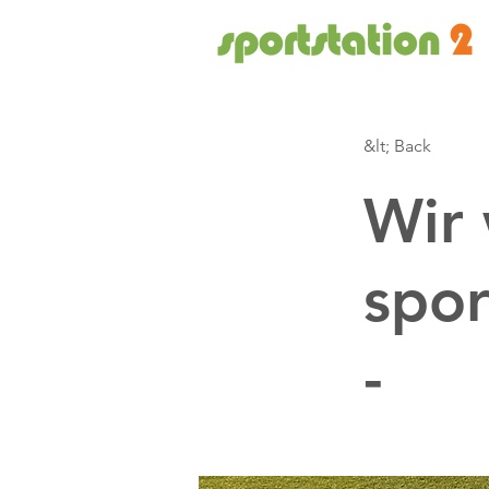
&lt; Back
Wir 
spor
-